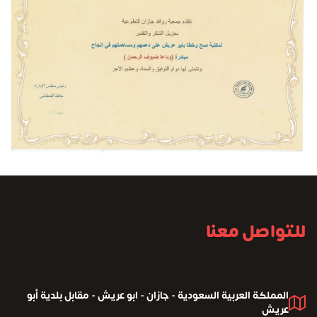
للتواصل معنا
المملكة العربية السعودية - جازان - ابو عريش - مقابل بلدية أبو
عريش