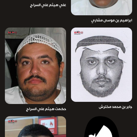
علي هيثم علي السراج
ابراهيم بن موسى مشاري
جابر بن محمد مخترش
حكمت هيثم علي السراج