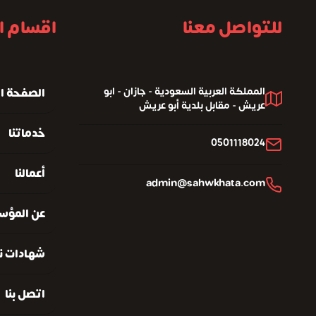
للتواصل معنا
اقسام ا
المملكة العربية السعودية - جازان - ابو
الصفحة ا
عريش - مقابل بلدية أبو عريش
خدماتنا
0501118024
أعمالنا
admin@sahwkhata.com
عن المؤس
شهادات نع
اتصل بنا