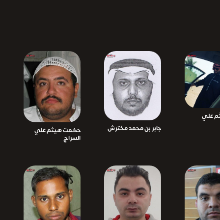
م علي
جابر بن محمد مخترش
حكمت هيثم علي
السراج