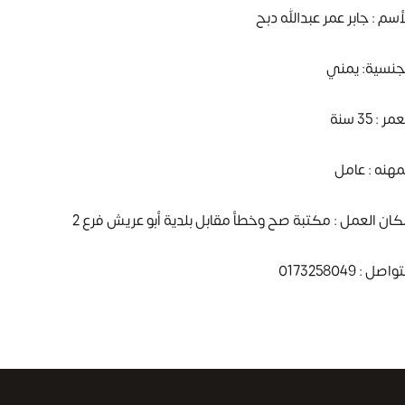
أسم : جابر عمر عبدالله دبح
جنسية: يمني
مر : 35 سنة
مهنه : عامل
ان العمل : مكتبة صح وخطأ مقابل بلدية أبو عريش فرع 2
واصل : 0173258049