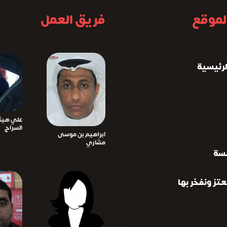
لموقع
فريق العمل
لرئيسية
علي هيث
السراج
ابراهيم بن موسى
مشاري
سة
تز ونفخر بها