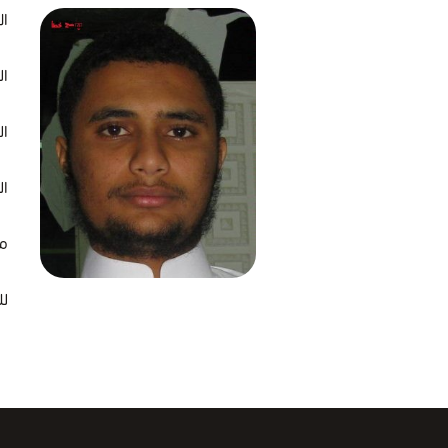
ال
ال
الع
ال
مك
للت