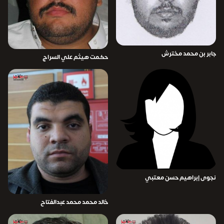
جابر بن محمد مخترش
حكمت هيثم علي السراج
نجوى إبراهيم حسن معتبي
خالد محمد محمد عبدالفتاح